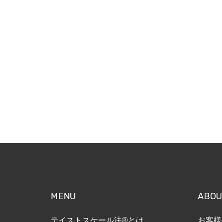
MENU
ABOU
テイストスケール法®とは
お客様