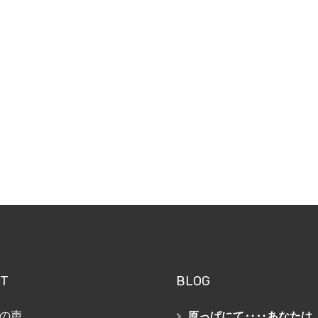
T
BLOG
の声
原っぱにて‥‥あなたは