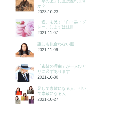
「草の上」に直接座れます
か？
2023-10-23
「色」を見ず「白・黒・グ
レー」にまずは注目！
2021-11-07
誰にも似合わない服
2021-11-06
「素敵の理由」が一人ひと
りに必ずあります！
2021-10-30
足して素敵になる人、引い
て素敵になる人
2021-10-27