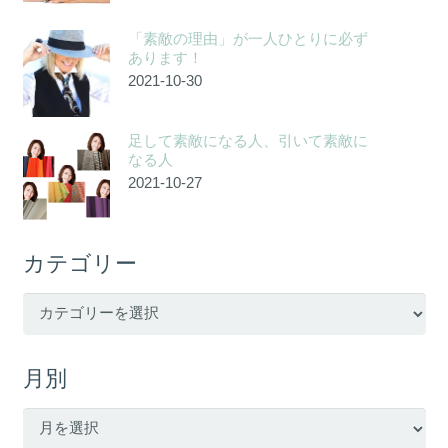
「素敵の理由」が一人ひとりに必ず
あります！
2021-10-30
足して素敵になる人、引いて素敵に
なる人
2021-10-27
カテゴリー
カ
テ
ゴ
月別
リ
ー
月
別