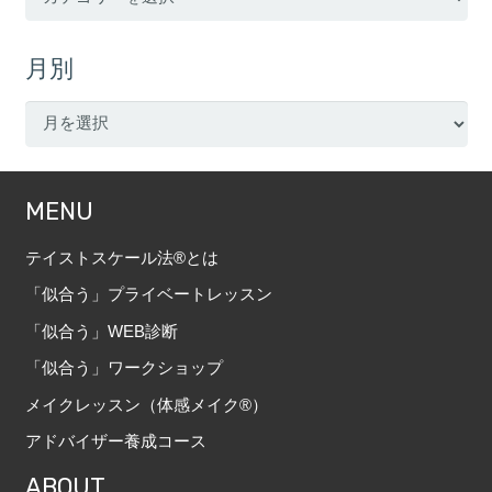
テ
ゴ
月別
リ
ー
月
別
MENU
テイストスケール法®とは
「似合う」プライベートレッスン
「似合う」WEB診断
「似合う」ワークショップ
メイクレッスン（体感メイク®）
アドバイザー養成コース
ABOUT