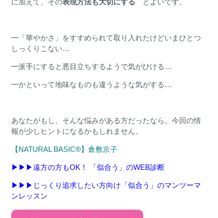
に加えて、その
表現方法も大切にする
とよいです。
━「華やかさ」をすすめられて取り入れたけどいまひとつ
しっくりこない…
━派手にすると悪目立ちするようで気がひける…
━かといって地味なものも違うような気がする…
あなたがもし、そんな悩みがある方だったなら、今回の情
報が少しヒントになるかもしれません。
【NATURAL BASIC®︎】
倉敷京子
▶︎▶︎▶︎
遠方の方もOK！ 「似合う」のWEB診断
▶︎▶︎▶︎じっくり追求したい方向け「似合う」のマンツーマ
ンレッスン