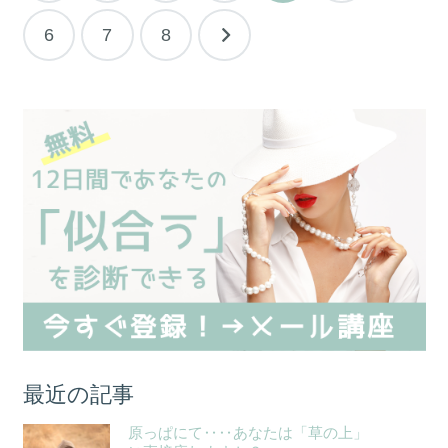
の
6
7
8
ペ
ー
ジ
送
り
最近の記事
原っぱにて‥‥あなたは「草の上」