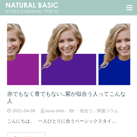
赤でもなく青でもない…紫が似合う人ってこんな
人
2021-04-09
kura-shiki
「似合う」関連コラム
こんにちは。 一人ひとりに合うベーシックスタイ…