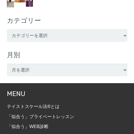
カテゴリー
カ
テ
ゴ
月別
リ
ー
月
別
MENU
テイストスケール法®とは
「似合う」プライベートレッスン
「似合う」WEB診断