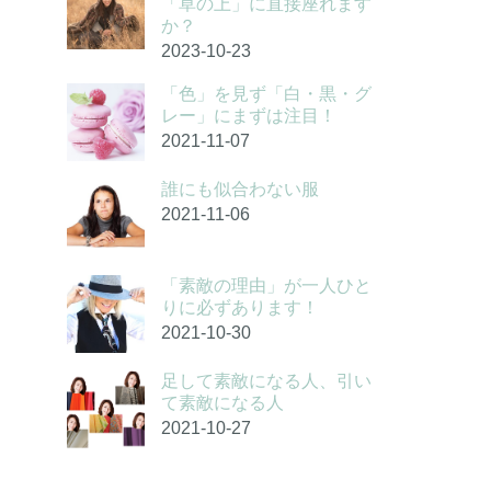
「草の上」に直接座れます
か？
2023-10-23
「色」を見ず「白・黒・グ
レー」にまずは注目！
2021-11-07
誰にも似合わない服
2021-11-06
「素敵の理由」が一人ひと
りに必ずあります！
2021-10-30
足して素敵になる人、引い
て素敵になる人
2021-10-27