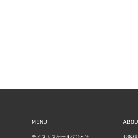
MENU
ABOU
テイストスケール法®とは
お客様