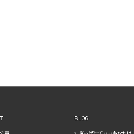
T
BLOG
の声
原っぱにて‥‥あなたは