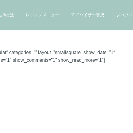
法®とは
レッスンメニュー
アドバイザー養成
プロフィ
lar” categories=”” layout=”smallsquare” show_date=”1″
gs=”1″ show_comments=”1″ show_read_more=”1″]