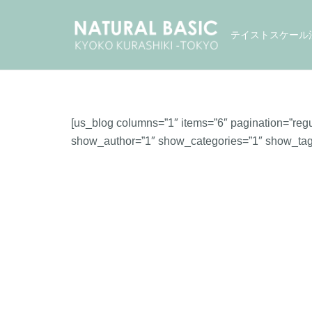
テイストスケール
[us_blog columns=”1″ items=”6″ pagination=”regu
show_author=”1″ show_categories=”1″ show_ta