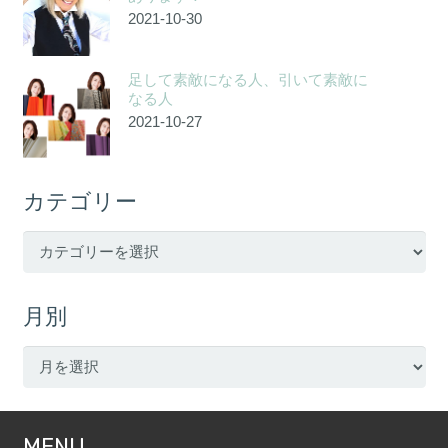
2021-10-30
足して素敵になる人、引いて素敵に
なる人
2021-10-27
カテゴリー
カ
テ
ゴ
月別
リ
ー
月
別
MENU