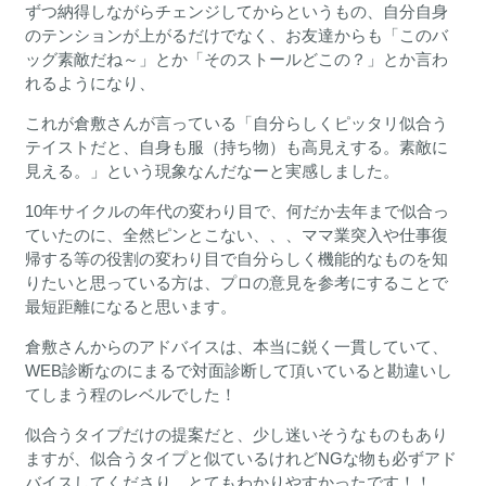
ずつ納得しながらチェンジしてからというもの、自分自身
のテンションが上がるだけでなく、お友達からも「このバ
ッグ素敵だね～」とか「そのストールどこの？」とか言わ
れるようになり、
これが倉敷さんが言っている「自分らしくピッタリ似合う
テイストだと、自身も服（持ち物）も高見えする。素敵に
見える。」という現象なんだなーと実感しました。
10年サイクルの年代の変わり目で、何だか去年まで似合っ
ていたのに、全然ピンとこない、、、ママ業突入や仕事復
帰する等の役割の変わり目で自分らしく機能的なものを知
りたいと思っている方は、プロの意見を参考にすることで
最短距離になると思います。
倉敷さんからのアドバイスは、本当に鋭く一貫していて、
WEB診断なのにまるで対面診断して頂いていると勘違いし
てしまう程のレベルでした！
似合うタイプだけの提案だと、少し迷いそうなものもあり
ますが、似合うタイプと似ているけれどNGな物も必ずアド
バイスしてくださり、とてもわかりやすかったです！！