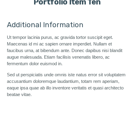
Portfolio Item Ten
Additional Information
Ut tempor lacinia purus, ac gravida tortor suscipit eget.
Maecenas id mi ac sapien ornare imperdiet. Nullam et
faucibus urna, at bibendum ante. Donec dapibus nisi blandit
augue malesuada. Etiam facilisis venenatis libero, ac
fermentum dolor euismod in.
Sed ut perspiciatis unde omnis iste natus error sit voluptatem
accusantium doloremque laudantium, totam rem aperiam,
eaque ipsa quae ab illo inventore veritatis et quasi architecto
beatae vitae.